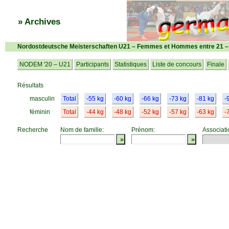
» Archives
Nordostdeutsche Meisterschaften U21 – Femmes et Hommes entre 21 –
NODEM '20 – U21
Participants
Statistiques
Liste de concours
Finale
Résultats
masculin
Total
-55 kg
-60 kg
-66 kg
-73 kg
-81 kg
-
féminin
Total
-44 kg
-48 kg
-52 kg
-57 kg
-63 kg
-
Recherche
Nom de famille:
Prénom:
Associati