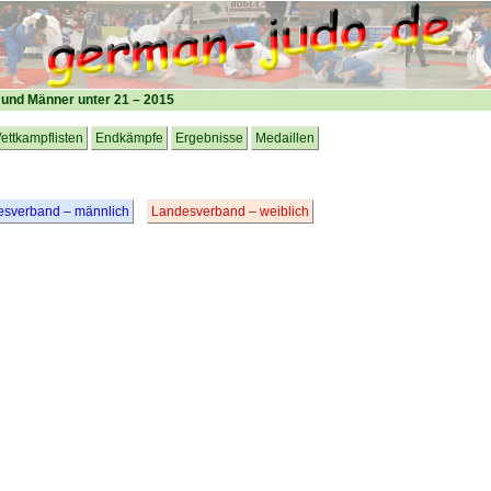
 und Männer unter 21 – 2015
ettkampflisten
Endkämpfe
Ergebnisse
Medaillen
esverband – männlich
Landesverband – weiblich