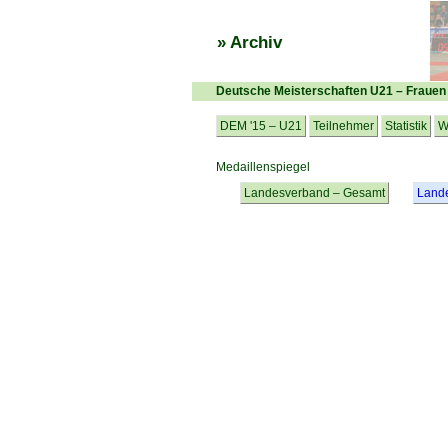
» Archiv
Deutsche Meisterschaften U21 – Frauen
DEM '15 – U21
Teilnehmer
Statistik
W
Medaillenspiegel
Landesverband – Gesamt
Land