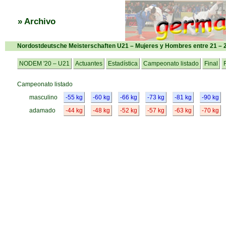
» Archivo
Nordostdeutsche Meisterschaften U21 – Mujeres y Hombres entre 21 – 
NODEM '20 – U21
Actuantes
Estadística
Campeonato listado
Final
Campeonato listado
masculino
-55 kg
-60 kg
-66 kg
-73 kg
-81 kg
-90 kg
adamado
-44 kg
-48 kg
-52 kg
-57 kg
-63 kg
-70 kg